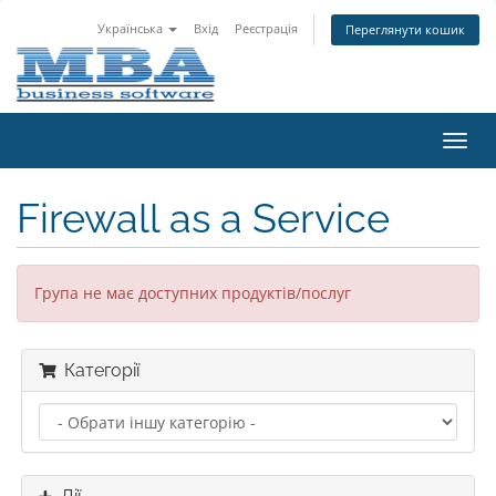
Українська
Вхід
Реєстрація
Переглянути кошик
Пере
наві
Firewall as a Service
Група не має доступних продуктів/послуг
Категорії