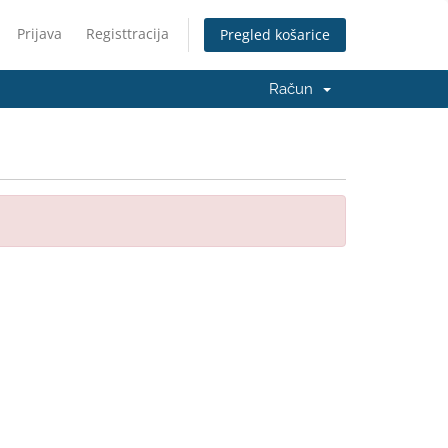
Prijava
Registtracija
Pregled košarice
Račun