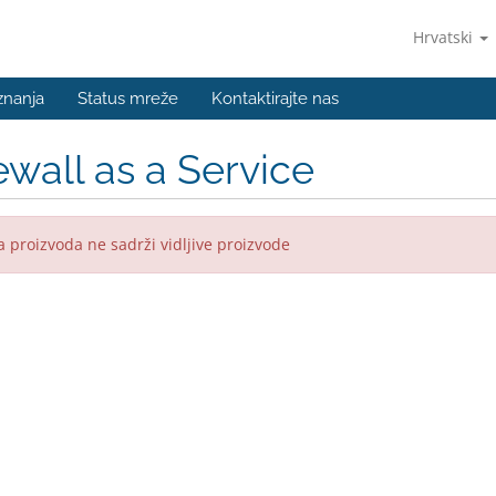
Hrvatski
znanja
Status mreže
Kontaktirajte nas
ewall as a Service
 proizvoda ne sadrži vidljive proizvode