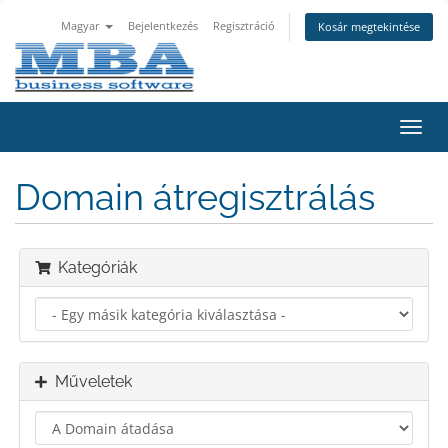
Magyar
Bejelentkezés
Regisztráció
Kosár megtekintése
Váltá
a
navig
Domain átregisztrálás
Kategóriák
Műveletek