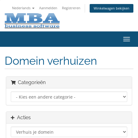
Nederlands
Aanmelden
Registreren
Winkelwagen bekijken
Navig
in-/u
Domein verhuizen
Categorieën
Acties