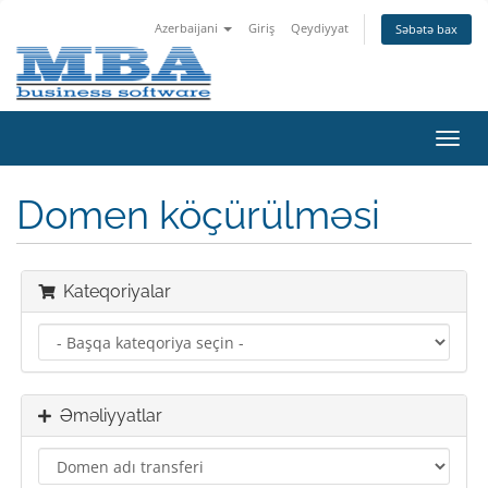
Azerbaijani
Giriş
Qeydiyyat
Səbətə bax
Naviq
keçid
Domen köçürülməsi
Kateqoriyalar
Əməliyyatlar