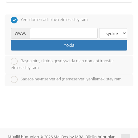
Yeni domen adı əlavə etmək istəyirəm.
www.
Yoxla
Başqa bir şirkətdə qeydiyyatda olan domeni transfer
etmək istəyirəm.
Sadəcə neymserverləri (nameserver) yeniləmək istəyirəm.
Müəllif hüquqları © 2026 MailBox by MBA. Bütün hüquqlar