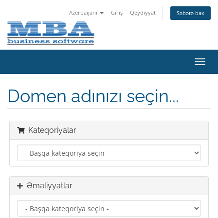
Azerbaijani
Giriş
Qeydiyyat
Səbətə bax
Naviq
keçid
Domen adınızı seçin...
Kateqoriyalar
Əməliyyatlar