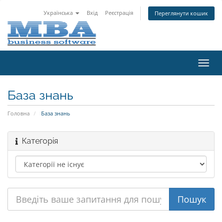
Українська
Вхід
Реєстрація
Переглянути кошик
Пере
наві
База знань
Головна
База знань
Категорія