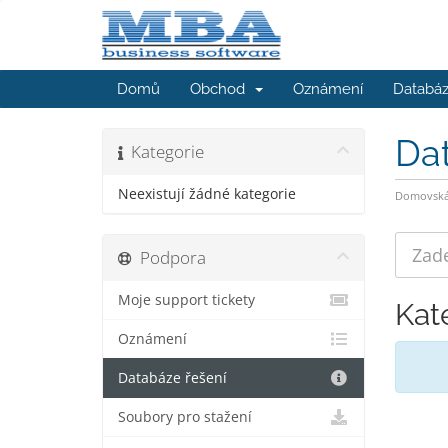
Domů
Obchod
Oznámení
Databáz
Da
Kategorie
Neexistují žádné kategorie
Domovská 
Podpora
Moje support tickety
Kat
Oznámení
Databáze řešení
Soubory pro stažení