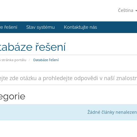
Čeština
e řešení
Stav systému
Kontaktujte nás
tabáze řešení
stránka portálu
Databáze řešení
egorie
Žádné články nenalezen