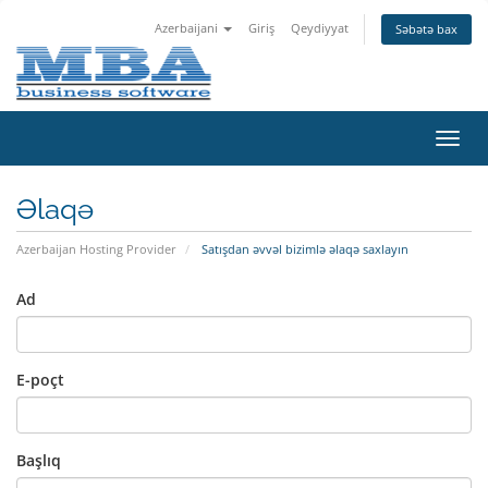
Azerbaijani
Giriş
Qeydiyyat
Səbətə bax
Naviq
keçid
Əlaqə
Azerbaijan Hosting Provider
Satışdan əvvəl bizimlə əlaqə saxlayın
Ad
E-poçt
Başlıq