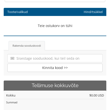
Toote/valikud
Hind/tsükkel
Teie ostukorv on tühi
Rakenda sooduskoodi
Kinnita kood >>
Tellimuse kokkuvõte
Kokku
$0.00 USD
Summad