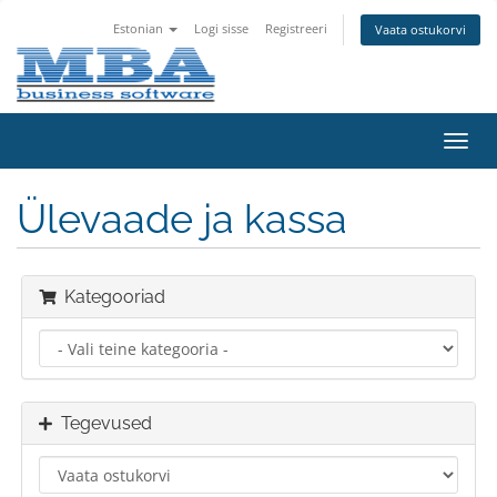
Estonian
Logi sisse
Registreeri
Vaata ostukorvi
Lülit
navig
Ülevaade ja kassa
Kategooriad
Tegevused