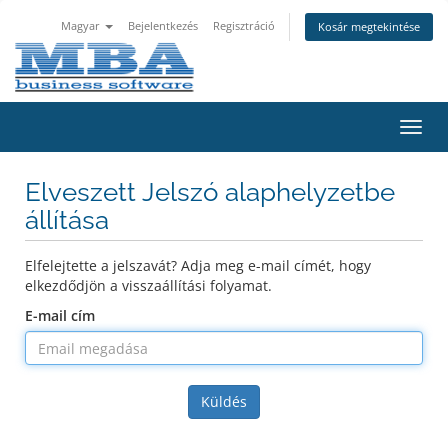
Magyar
Bejelentkezés
Regisztráció
Kosár megtekintése
Váltá
a
navig
Elveszett Jelszó alaphelyzetbe
állítása
Elfelejtette a jelszavát? Adja meg e-mail címét, hogy
elkezdődjön a visszaállítási folyamat.
E-mail cím
Küldés