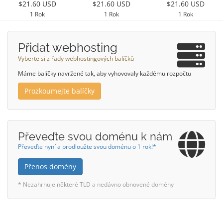
$21.60 USD
$21.60 USD
$21.60 USD
1 Rok
1 Rok
1 Rok
Přidat webhosting
Vyberte si z řady webhostingových balíčků
Máme balíčky navržené tak, aby vyhovovaly každému rozpočtu
Prozkoumejte balíčky
Převeďte svou doménu k nám
Převeďte nyní a prodloužte svou doménu o 1 rok!*
Přenos domény
* Nezahrnuje některé TLD a nedávno obnovené domény