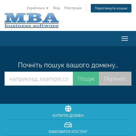
Українська
Вхід
Реєстрація
Переглянути кошик
Пере
наві
Почніть пошук вашого домену...
КУПИТИ ДОМЕН
ЗАМОВИТИ ХОСТІНГ